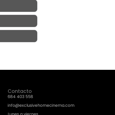
Contacto
684 403 558
info@exclusivehomecinema.com
Lunes a viernes