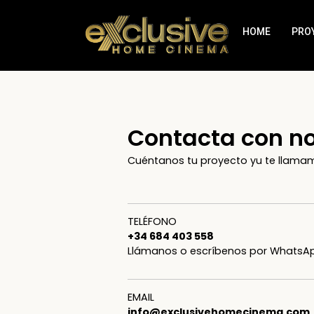
HOME
PRO
Contacta con n
Cuéntanos tu proyecto yu te llama
TELÉFONO
+34 684 403 558
Llámanos o escríbenos por WhatsA
EMAIL
info@exclusivehomecinema.com