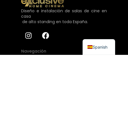
Diseño e instalación de salas de cine en
casa
de alto standing en toda España.
Spanish
Navegación
Home
Sobre nosotros
Proyectos
Contacto
Contacto
684 403 558
info@exclusivehomecinema.com
Lunes a viernes